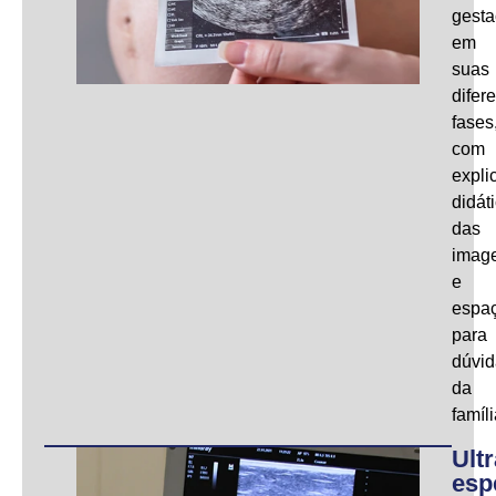
gest
em
suas
difer
fases
com
expli
didát
das
imag
e
espa
para
dúvid
da
famíli
Ult
esp