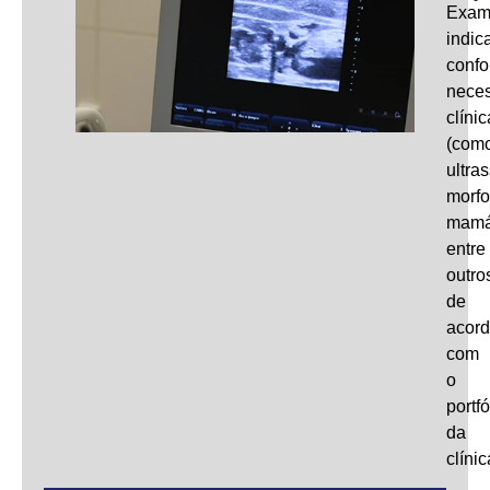
Exam
indic
conf
nece
clínic
(com
ultra
morfo
mamá
entre
outro
de
acor
com
o
portfó
da
clínic