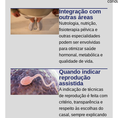
condu
Integração com
outras áreas
Nutrologia, nutrição,
fisioterapia pélvica e
outras especialidades
podem ser envolvidas
para otimizar saúde
hormonal, metabólica e
qualidade de vida.
Quando indicar
reprodução
assistida
A indicação de técnicas
de reprodução é feita com
critério, transparência e
respeito às escolhas do
casal, sempre explicando