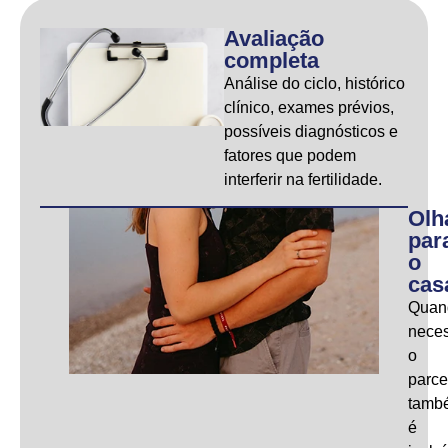
Avaliação
completa
Análise do ciclo, histórico
clínico, exames prévios,
possíveis diagnósticos e
fatores que podem
interferir na fertilidade.
Olh
par
o
cas
Quan
neces
o
parce
tamb
é