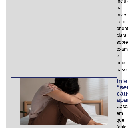
inclu
na
inves
com
orien
clara
sobre
exam
e
próx
passo
Infe
“s
cau
apa
Caso
em
que
“está