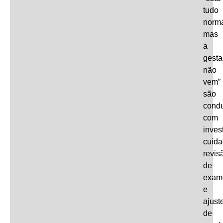
tudo
norma
mas
a
gest
não
vem”
são
cond
com
inves
cuida
revis
de
exam
e
ajust
de