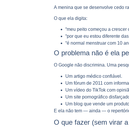
A menina que se desenvolve cedo ra
O que ela digita:
“meu peito começou a crescer 
“por que eu estou diferente da
“é normal menstruar com 10 an
O problema não é ela pes
O Google não discrimina. Uma pesqui
Um artigo médico confiável.
Um fórum de 2011 com informa
Um vídeo do TikTok com opiniã
Um site pornográfico disfarçad
Um blog que vende um produto
E ela não tem — ainda — o repertório 
O que fazer (sem virar a