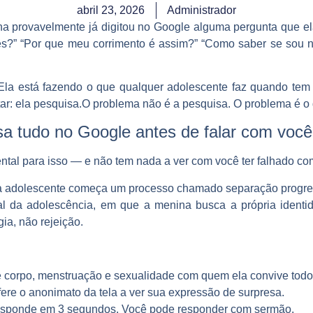
abril 23, 2026
Administrador
ilha provavelmente já digitou no Google alguma pergunta que el
s?” “Por que meu corrimento é assim?” “Como saber se sou no
Ela está fazendo o que qualquer adolescente faz quando tem
r: ela pesquisa.O problema não é a pesquisa. O problema é o 
isa tudo no Google antes de falar com você
ntal para isso — e não tem nada a ver com você ter falhado c
o da adolescente começa um processo chamado
separação progre
l da adolescência, em que a menina busca a própria identi
gia, não rejeição.
e corpo, menstruação e sexualidade com quem ela convive todo
ere o anonimato da tela a ver sua expressão de surpresa.
esponde em 3 segundos. Você pode responder com sermão.