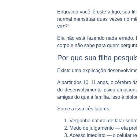
Enquanto você lê este artigo, sua f
normal menstruar duas vezes no mê
vez?”
Ela não está fazendo nada errado. 
corpo e não sabe para quem pergunta
Por que sua filha pesqu
Existe uma explicação desenvolvime
A partir dos 10, 11 anos, o cérebr
do desenvolvimento psico-emociona
amigas do que à família. Isso é biolo
Some a isso três fatores:
Vergonha natural
de falar sobr
Medo de julgamento
— ela pref
Acesso imediato
— o celular r