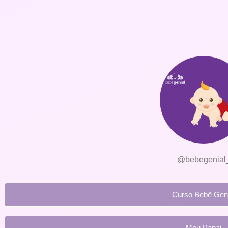
@bebegenial
Curso Bebê Geni
Meu Papai